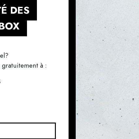
É DES
HBOX
nel?
gratuitement à :
S