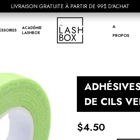
LIVRAISON GRATUITE À PARTIR DE 99$ D'ACHAT
LIVRAISON GRATUITE À PARTIR DE 99$ D'ACHAT
A
ACADÉMIE
ESSOIRES
LASHBOX
PROPOS
ADHÉSIVE
DE CILS V
$
4.50