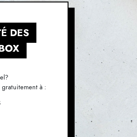
É DES
HBOX
nel?
gratuitement à :
S