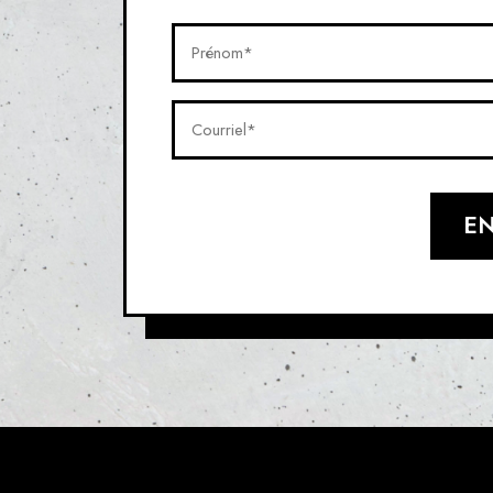
Prénom*
(Nécessaire)
Courriel*
(Nécessaire)
E