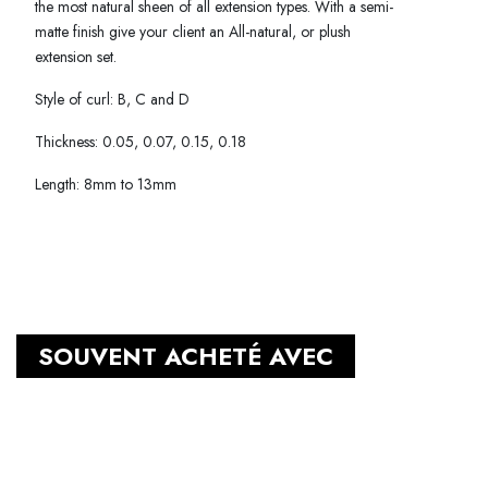
the most natural sheen of all extension types. With a semi-
matte finish give your client an All-natural, or plush
extension set.
Style of curl: B, C and D
Thickness: 0.05, 0.07, 0.15, 0.18
Length: 8mm to 13mm
SOUVENT ACHETÉ AVEC