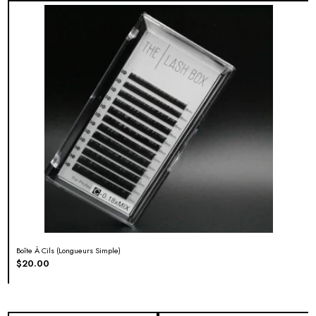
Boîte À Cils (longueurs Simple)
$
20.00